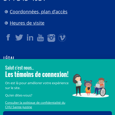
Coordonnées, plan d’accès
Heures de visite
LÉGAL
© 2006-
2026
CHU Sainte-Justine.
Tous droits réservés.
Avis légaux
Confidentialité
Sécurité
Crédits
Accès aux documents des organismes publics