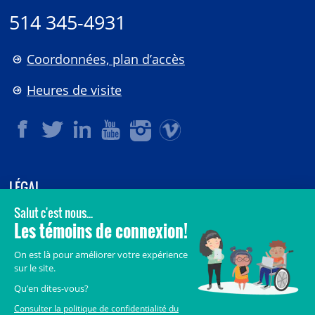
514 345-4931
Coordonnées, plan d’accès
Heures de visite
LÉGAL
© 2006-
2026
CHU Sainte-Justine.
Tous droits réservés.
Avis légaux
Confidentialité
Sécurité
Crédits
Accès aux documents des organismes publics