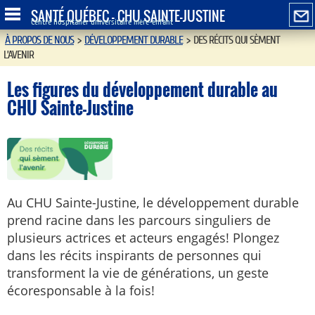
SANTÉ QUÉBEC - CHU SAINTE-JUSTINE
Centre hospitalier universitaire mère-enfant
À PROPOS DE NOUS
>
DÉVELOPPEMENT DURABLE
>
DES RÉCITS QUI SÈMENT
L’AVENIR
Les figures du développement durable au
CHU Sainte-Justine
Au CHU Sainte-Justine, le développement durable
prend racine dans les parcours singuliers de
plusieurs actrices et acteurs engagés! Plongez
dans les récits inspirants de personnes qui
transforment la vie de générations, un geste
écoresponsable à la fois!