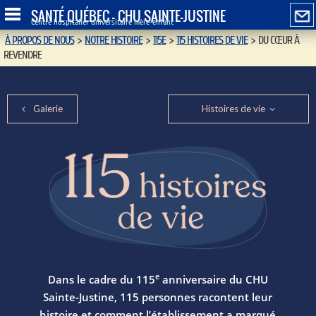
SANTÉ QUÉBEC - CHU SAINTE-JUSTINE
Centre hospitalier universitaire mère-enfant
À PROPOS DE NOUS
>
NOTRE HISTOIRE
>
115E
>
115 HISTOIRES DE VIE
>
DU CŒUR À
REVENDRE
Galerie
Histoires de vie
e
Dans le cadre du 115
anniversaire du CHU
Sainte-Justine, 115 personnes racontent leur
histoire et comment l’établissement a marqué