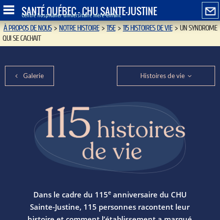
SANTÉ QUÉBEC - CHU SAINTE-JUSTINE
Centre hospitalier universitaire mère-enfant
À PROPOS DE NOUS
>
NOTRE HISTOIRE
>
115E
>
115 HISTOIRES DE VIE
>
UN SYNDROME
QUI SE CACHAIT
Galerie
Histoires de vie
e
Dans le cadre du 115
anniversaire du CHU
Sainte-Justine, 115 personnes racontent leur
histoire et comment l’établissement a marqué