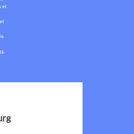
 et
et
is
ns
.
urg