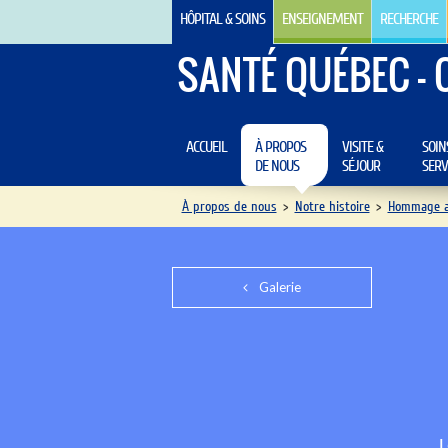
HÔPITAL & SOINS
ENSEIGNEMENT
RECHERCHE
SANTÉ QUÉBEC - 
ACCUEIL
À PROPOS
VISITE &
SOIN
DE NOUS
SÉJOUR
SERV
À propos de nous
>
Notre histoire
>
Hommage au
Galerie
L