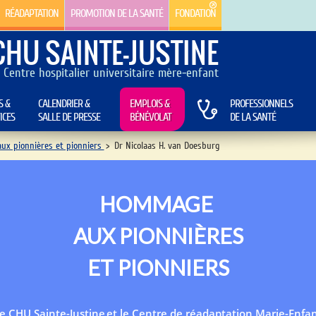
RÉADAPTATION
PROMOTION DE LA SANTÉ
FONDATION
CHU SAINTE-JUSTINE
Centre hospitalier universitaire mère-enfant
S &
CALENDRIER &
EMPLOIS &
PROFESSIONNELS
ICES
SALLE DE PRESSE
BÉNÉVOLAT
DE LA SANTÉ
x pionnières et pionniers
>
Dr Nicolaas H. van Doesburg
HOMMAGE
AUX PIONNIÈRES
ET PIONNIERS
e CHU Sainte-Justine et le Centre de réadaptation Marie-Enfa