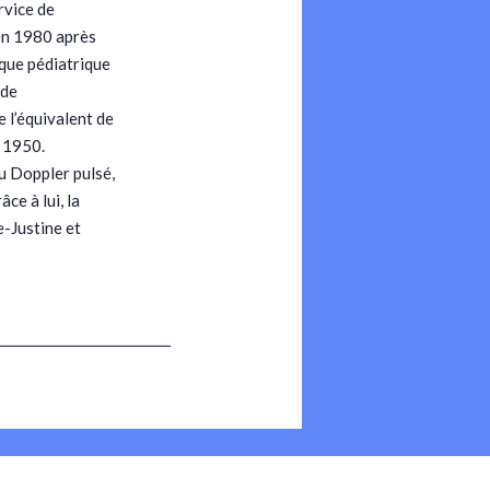
ervice de
 en 1980 après
que pédiatrique
 de
 l’équivalent de
s 1950.
du Doppler pulsé,
ce à lui, la
e-Justine et