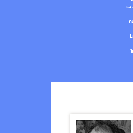
so
n
L
l’