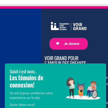
VOIR GRAND POUR
L’AMOUR DES ENFANTS
Avec le soutien de donateurs comme
vous au cœur de la campagne majeure
Voir Grand, nous conduisons les équip
soignantes vers les opportunités de la
science et des nouvelles technologies
pour que chaque enfant, où qu’il soit a