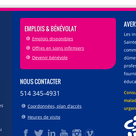
AVER
EMPLOIS & BÉNÉVOLAT
Les i
Emplois disponibles
Sainte
Offres en soins infirmiers
comme
Devenir bénévole
dûmen
profe
fourni
NOUS CONTACTER
éducat
514 345-4931
Consu
malad
es
Coordonnées, plan d’accès
urgen
Heures de visite
u