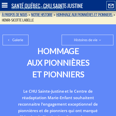
SANTÉ QUÉBEC - CHU SAINTE-JUSTINE
Centre hospitalier universitaire mère-enfant
À PROPOS DE NOUS
>
NOTRE HISTOIRE
>
HOMMAGE AUX PIONNIÈRES ET PIONNIERS
>
HENRI-SICOTTE LABELLE
Galerie
Histoires de vie
HOMMAGE
AUX PIONNIÈRES
ET PIONNIERS
Le CHU Sainte-Justine et le Centre de
réadaptation Marie-Enfant souhaitent
reconnaitre l’engagement exceptionnel de
pionnières et de pionniers qui ont marqué