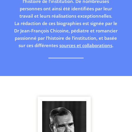
l’histoire de l’institution. De nombreuses
personnes ont ainsi été identifiées par leur
travail et leurs réalisations exceptionnelles.
La rédaction de ces biographies est signée par le
Dr Jean-François Chicoine, pédiatre et romancier
passionné par l’histoire de l’institution, et basée
sur ces différentes
sources et collaborations
.