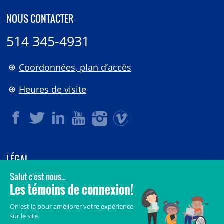
NOUS CONTACTER
514 345-4931
Coordonnées, plan d’accès
Heures de visite
LÉGAL
© 2006-
2026
CHU Sainte-Justine.
Tous droits réservés.
Avis légaux
Confidentialité
Sécurité
Crédits
Accès aux documents des organismes publics