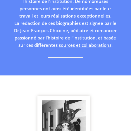
l’histoire de l’institution. De nombreuses
personnes ont ainsi été identifiées par leur
travail et leurs réalisations exceptionnelles.
La rédaction de ces biographies est signée par le
Dr Jean-François Chicoine, pédiatre et romancier
passionné par l’histoire de l’institution, et basée
sur ces différentes
sources et collaborations
.