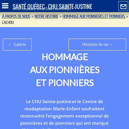
SANTÉ QUÉBEC - CHU SAINTE-JUSTINE
Centre hospitalier universitaire mère-enfant
À PROPOS DE NOUS
>
NOTRE HISTOIRE
>
HOMMAGE AUX PIONNIÈRES ET PIONNIERS
>
CACHOU
Galerie
Histoires de vie
HOMMAGE
AUX PIONNIÈRES
ET PIONNIERS
Le CHU Sainte-Justine et le Centre de
réadaptation Marie-Enfant souhaitent
reconnaitre l’engagement exceptionnel de
pionnières et de pionniers qui ont marqué