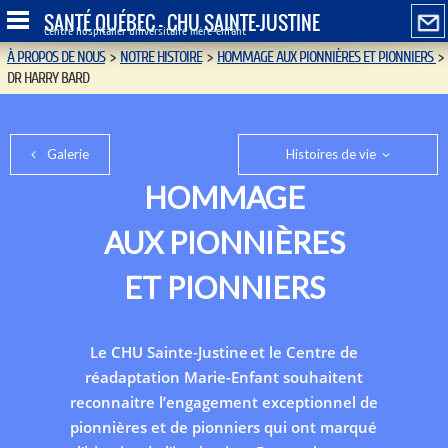
SANTÉ QUÉBEC - CHU SAINTE-JUSTINE
Centre hospitalier universitaire mère-enfant
À PROPOS DE NOUS
>
NOTRE HISTOIRE
>
HOMMAGE AUX PIONNIÈRES ET PIONNIERS
>
DR HARRY BARD
Galerie
Histoires de vie
HOMMAGE
AUX PIONNIÈRES
ET PIONNIERS
Le CHU Sainte-Justine et le Centre de
réadaptation Marie-Enfant souhaitent
reconnaitre l’engagement exceptionnel de
pionnières et de pionniers qui ont marqué