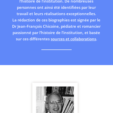
l’histoire de l’institution. De nombreuses
personnes ont ainsi été identifiées par leur
travail et leurs réalisations exceptionnelles.
La rédaction de ces biographies est signée par le
Dr Jean-François Chicoine, pédiatre et romancier
passionné par l’histoire de l’institution, et basée
sur ces différentes
sources et collaborations
.