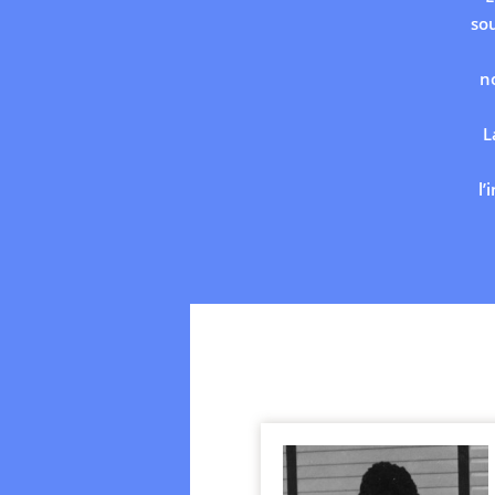
so
n
L
l’