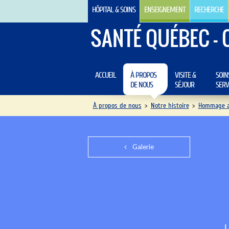
HÔPITAL & SOINS
ENSEIGNEMENT
RECHERCHE
SANTÉ QUÉBEC - 
ACCUEIL
À PROPOS
VISITE &
SOIN
DE NOUS
SÉJOUR
SERV
À propos de nous
>
Notre histoire
>
Hommage au
Galerie
L