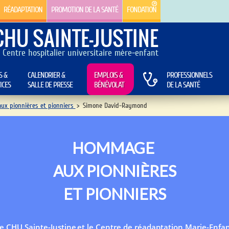
RÉADAPTATION
PROMOTION DE LA SANTÉ
FONDATION
CHU SAINTE-JUSTINE
Centre hospitalier universitaire mère-enfant
S &
CALENDRIER &
EMPLOIS &
PROFESSIONNELS
ICES
SALLE DE PRESSE
BÉNÉVOLAT
DE LA SANTÉ
x pionnières et pionniers
>
Simone David-Raymond
HOMMAGE
AUX PIONNIÈRES
ET PIONNIERS
e CHU Sainte-Justine et le Centre de réadaptation Marie-Enfa