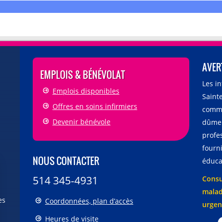
AVER
EMPLOIS & BÉNÉVOLAT
Les i
Emplois disponibles
Sainte
Offres en soins infirmiers
comme
Devenir bénévole
dûmen
profe
fourni
NOUS CONTACTER
éducat
514 345-4931
Consu
malad
es
Coordonnées, plan d’accès
urgen
Heures de visite