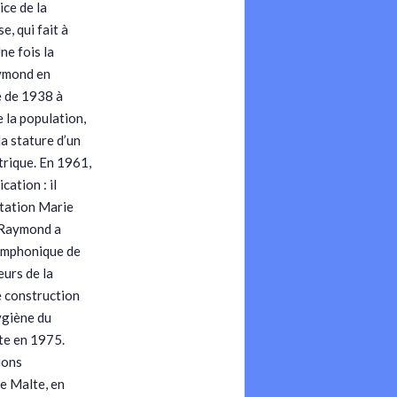
ice de la
, qui fait à
ne fois la
ymond en
e de 1938 à
e la population,
la stature d’un
trique. En 1961,
cation : il
ptation Marie
-Raymond a
symphonique de
urs de la
e construction
hygiène du
ite en 1975.
ions
de Malte, en