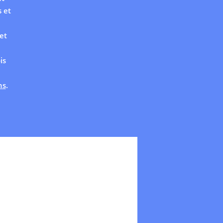
 et
et
is
ns
.