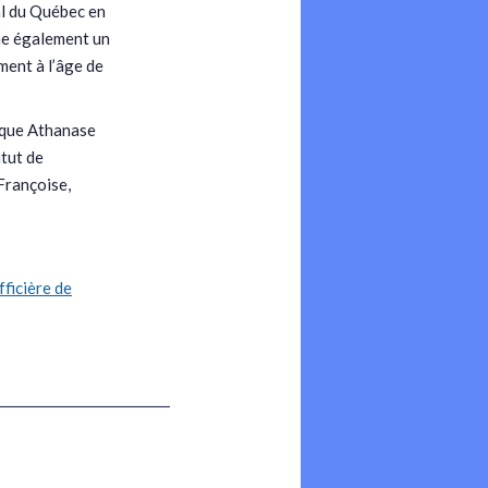
al du Québec en
ne également un
ment à l’âge de
ique Athanase
itut de
Françoise,
ficière de