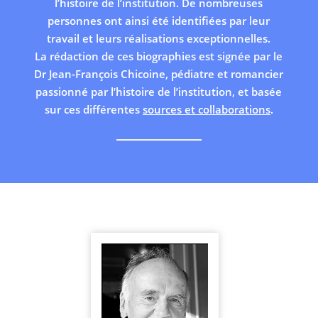
l’histoire de l’institution. De nombreuses
personnes ont ainsi été identifiées par leur
travail et leurs réalisations exceptionnelles.
La rédaction de ces biographies est signée par le
Dr Jean-François Chicoine, pédiatre et romancier
passionné par l’histoire de l’institution, et basée
sur ces différentes
sources et collaborations
.