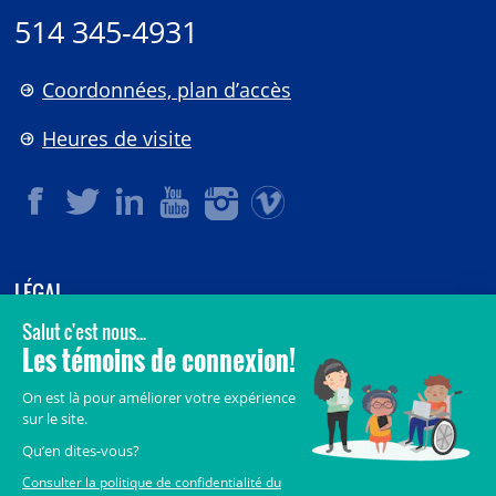
514 345-4931
Coordonnées, plan d’accès
Heures de visite
LÉGAL
© 2006-
2026
CHU Sainte-Justine.
Tous droits réservés.
Avis légaux
Confidentialité
Sécurité
Crédits
Accès aux documents des organismes publics