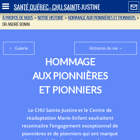
SANTÉ QUÉBEC - CHU SAINTE-JUSTINE
Centre hospitalier universitaire mère-enfant
À PROPOS DE NOUS
>
NOTRE HISTOIRE
>
HOMMAGE AUX PIONNIÈRES ET PIONNIERS
>
DR ANDRÉ BONIN
Galerie
Histoires de vie
HOMMAGE
AUX PIONNIÈRES
ET PIONNIERS
Le CHU Sainte-Justine et le Centre de
réadaptation Marie-Enfant souhaitent
reconnaitre l’engagement exceptionnel de
pionnières et de pionniers qui ont marqué