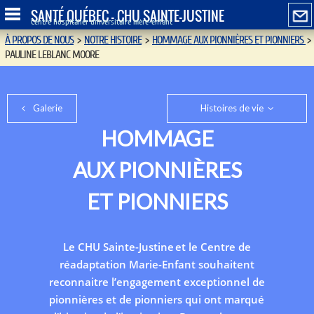
SANTÉ QUÉBEC - CHU SAINTE-JUSTINE
Centre hospitalier universitaire mère-enfant
À PROPOS DE NOUS
>
NOTRE HISTOIRE
>
HOMMAGE AUX PIONNIÈRES ET PIONNIERS
>
PAULINE LEBLANC MOORE
Galerie
Histoires de vie
HOMMAGE
AUX PIONNIÈRES
ET PIONNIERS
Le CHU Sainte-Justine et le Centre de
réadaptation Marie-Enfant souhaitent
reconnaitre l’engagement exceptionnel de
pionnières et de pionniers qui ont marqué