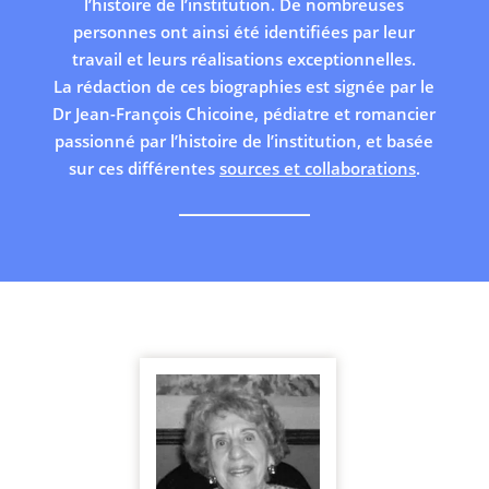
l’histoire de l’institution. De nombreuses
personnes ont ainsi été identifiées par leur
travail et leurs réalisations exceptionnelles.
La rédaction de ces biographies est signée par le
Dr Jean-François Chicoine, pédiatre et romancier
passionné par l’histoire de l’institution, et basée
sur ces différentes
sources et collaborations
.