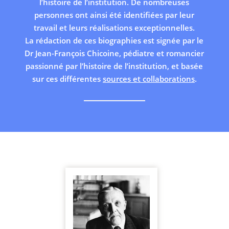
l’histoire de l’institution. De nombreuses
personnes ont ainsi été identifiées par leur
travail et leurs réalisations exceptionnelles.
La rédaction de ces biographies est signée par le
Dr Jean-François Chicoine, pédiatre et romancier
passionné par l’histoire de l’institution, et basée
sur ces différentes
sources et collaborations
.