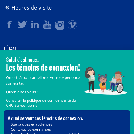
Heures de visite
LÉGAL
© 2006-
2026
CHU Sainte-Justine.
Tous droits réservés.
Avis légaux
Confidentialité
Sécurité
Crédits
Accès aux documents des organismes publics