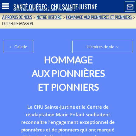
SANTÉ QUÉBEC - CHU SAINTE-JUSTINE
Centre hospitalier universitaire mère-enfant
À PROPOS DE NOUS
>
NOTRE HISTOIRE
>
HOMMAGE AUX PIONNIÈRES ET PIONNIERS
>
DR PIERRE MASSON
Galerie
Histoires de vie
HOMMAGE
AUX PIONNIÈRES
ET PIONNIERS
Le CHU Sainte-Justine et le Centre de
réadaptation Marie-Enfant souhaitent
reconnaitre l’engagement exceptionnel de
pionnières et de pionniers qui ont marqué