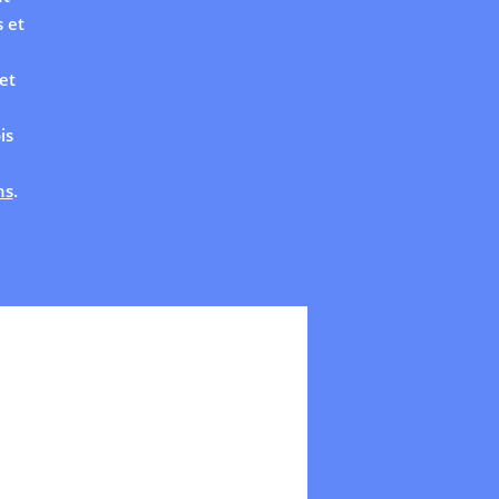
 et
et
is
ns
.