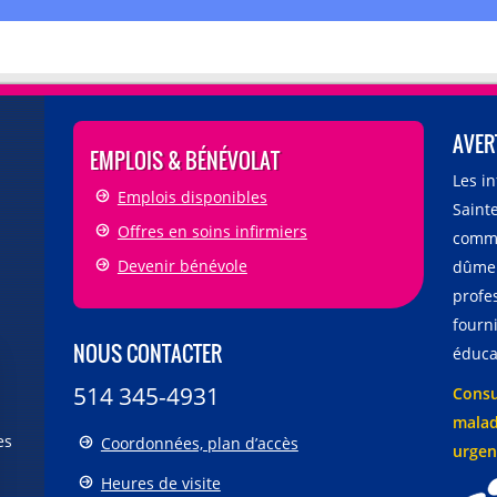
AVER
EMPLOIS & BÉNÉVOLAT
Les i
Emplois disponibles
Sainte
Offres en soins infirmiers
comme
Devenir bénévole
dûmen
profe
fourni
NOUS CONTACTER
éducat
514 345-4931
Consu
malad
es
Coordonnées, plan d’accès
urgen
Heures de visite