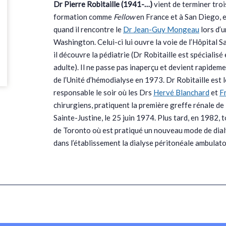
Dr Pierre Robitaille (1941-…)
vient de terminer tro
formation comme
Fellow
en France et à San Diego, e
quand il rencontre le
Dr Jean-Guy Mongeau
lors d’
Washington. Celui-ci lui ouvre la voie de l’Hôpital S
il découvre la pédiatrie (Dr Robitaille est spécialis
adulte). Il ne passe pas inaperçu et devient rapidem
de l’Unité d’hémodialyse en 1973. Dr Robitaille est 
responsable le soir où les Drs
Hervé Blanchard
et
F
chirurgiens, pratiquent la première greffe rénale de 
Sainte-Justine, le 25 juin 1974. Plus tard, en 1982, 
de Toronto où est pratiqué un nouveau mode de dialy
dans l’établissement la dialyse péritonéale ambulat