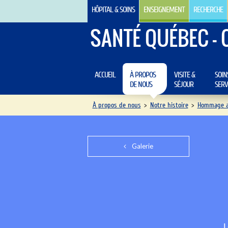
HÔPITAL & SOINS
ENSEIGNEMENT
RECHERCHE
SANTÉ QUÉBEC - 
ACCUEIL
À PROPOS
VISITE &
SOIN
DE NOUS
SÉJOUR
SERV
À propos de nous
>
Notre histoire
>
Hommage au
Galerie
L