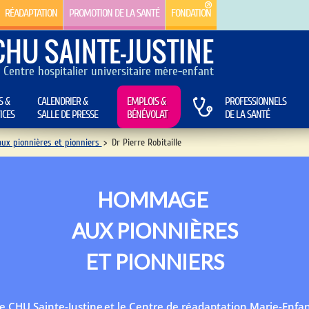
RÉADAPTATION
PROMOTION DE LA SANTÉ
FONDATION
CHU SAINTE-JUSTINE
Centre hospitalier universitaire mère-enfant
S &
CALENDRIER &
EMPLOIS &
PROFESSIONNELS
ICES
SALLE DE PRESSE
BÉNÉVOLAT
DE LA SANTÉ
x pionnières et pionniers
>
Dr Pierre Robitaille
HOMMAGE
AUX PIONNIÈRES
ET PIONNIERS
e CHU Sainte-Justine et le Centre de réadaptation Marie-Enfa