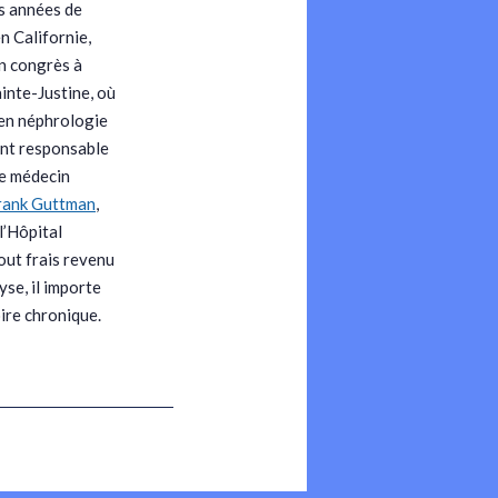
is années de
n Californie,
un congrès à
ainte-Justine, où
é en néphrologie
ent responsable
le médecin
rank Guttman
,
l’Hôpital
tout frais revenu
se, il importe
oire chronique.