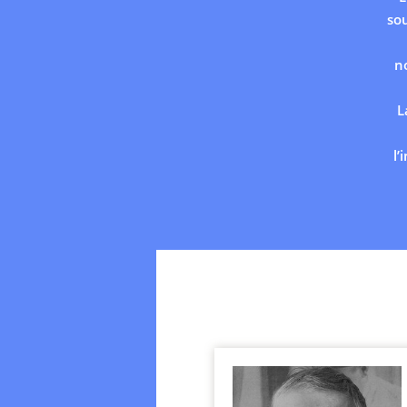
so
n
L
l’