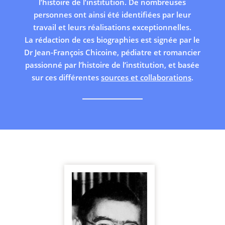
l’histoire de l’institution. De nombreuses
personnes ont ainsi été identifiées par leur
travail et leurs réalisations exceptionnelles.
La rédaction de ces biographies est signée par le
Dr Jean-François Chicoine, pédiatre et romancier
passionné par l’histoire de l’institution, et basée
sur ces différentes
sources et collaborations
.