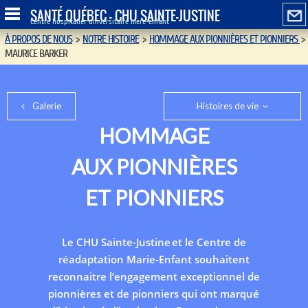
SANTÉ QUÉBEC - CHU SAINTE-JUSTINE
Centre hospitalier universitaire mère-enfant
À PROPOS DE NOUS
>
NOTRE HISTOIRE
>
HOMMAGE AUX PIONNIÈRES ET PIONNIERS
>
MAURICE BARKER
Galerie
Histoires de vie
HOMMAGE
AUX PIONNIÈRES
ET PIONNIERS
Le CHU Sainte-Justine et le Centre de
réadaptation Marie-Enfant souhaitent
reconnaitre l’engagement exceptionnel de
pionnières et de pionniers qui ont marqué