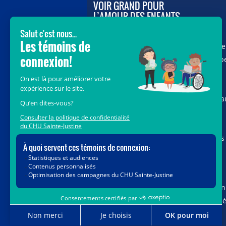
VOIR GRAND POUR
L’AMOUR DES ENFANTS
Avec le soutien de donateurs comme
vous au cœur de la campagne majeure
Voir Grand, nous conduisons les équip
soignantes vers les opportunités de la
science et des nouvelles technologies
pour que chaque enfant, où qu’il soit a
Québec, accède au savoir-faire et au
savoir-être uniques du CHU Sainte-
Justine. Ensemble, unissons nos forces
pour leur avenir.
Merci de voir grand avec nous.
Vous pouvez également faire votre don
par la poste ou par téléphone au num
1-888-235-DONS (3667)
sans frais