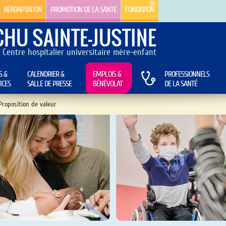
RÉADAPTATION
PROMOTION DE LA SANTÉ
FONDATION
CHU SAINTE-JUSTINE
Centre hospitalier universitaire mère-enfant
S &
CALENDRIER &
EMPLOIS &
PROFESSIONNELS
ICES
SALLE DE PRESSE
BÉNÉVOLAT
DE LA SANTÉ
Proposition de valeur