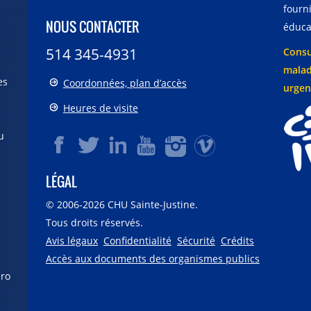
fourni
NOUS CONTACTER
éducat
514 345-4931
Consu
malad
es
Coordonnées, plan d’accès
urgen
Heures de visite
u
LÉGAL
© 2006-
2026
CHU Sainte-Justine.
Tous droits réservés.
Avis légaux
Confidentialité
Sécurité
Crédits
Accès aux documents des organismes publics
éro