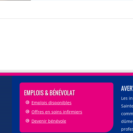
AVER
EMPLOIS & BÉNÉVOLAT
Les i
Emplois disponibles
Sainte
Offres en soins infirmiers
comme
Devenir bénévole
dûmen
profe