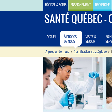
HÔPITAL & SOINS
ENSEIGNEMENT
RECHERCHE
SANTÉ QUÉBEC - 
ACCUEIL
À PROPOS
VISITE &
SOIN
DE NOUS
SÉJOUR
SERV
À propos de nous
>
Planification stratégique
>