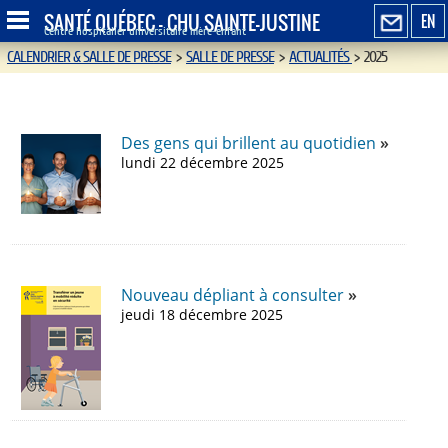
SANTÉ QUÉBEC - CHU SAINTE-JUSTINE
EN
Centre hospitalier universitaire mère-enfant
CALENDRIER & SALLE DE PRESSE
>
SALLE DE PRESSE
>
ACTUALITÉS
>
2025
Des gens qui brillent au quotidien
lundi 22 décembre 2025
Nouveau dépliant à consulter
jeudi 18 décembre 2025