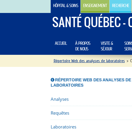
HÔPITAL & SOINS
ENSEIGNEMENT
RECHERCHE
SANTÉ QUÉBEC - 
ACCUEIL
À PROPOS
VISITE &
SOIN
DE NOUS
SÉJOUR
SERV
Répertoire Web des analyses de laboratoires
>
C
RÉPERTOIRE WEB DES ANALYSES DE
LABORATOIRES
Analyses
Requêtes
Laboratoires