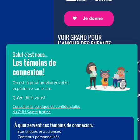
VOIR GRAND POUR
L’AMOUR DES ENFANTS
Avec le soutien de donateurs comme
vous au cœur de la campagne majeure
Voir Grand, nous conduisons les équip
soignantes vers les opportunités de la
science et des nouvelles technologies
pour que chaque enfant, où qu’il soit a
Québec, accède au savoir-faire et au
savoir-être uniques du CHU Sainte-
Justine. Ensemble, unissons nos forces
pour leur avenir.
Merci de voir grand avec nous.