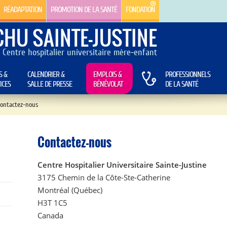
RÉADAPTATION
PROMOTION DE LA SANTÉ
FONDATION
CHU SAINTE-JUSTINE
Centre hospitalier universitaire mère-enfant
S &
CALENDRIER &
EMPLOIS &
PROFESSIONNELS
ICES
SALLE DE PRESSE
BÉNÉVOLAT
DE LA SANTÉ
ontactez-nous
Contactez-nous
Centre Hospitalier Universitaire Sainte-Justine
3175 Chemin de la Côte-Ste-Catherine
Montréal (Québec)
H3T 1C5
Canada