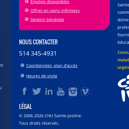
Emplois disponibles
Sainte
Offres en soins infirmiers
comme
Devenir bénévole
dûmen
profe
fourni
NOUS CONTACTER
éducat
514 345-4931
Consu
malad
es
Coordonnées, plan d’accès
urgen
Heures de visite
u
LÉGAL
© 2006-
2026
CHU Sainte-Justine.
Tous droits réservés.