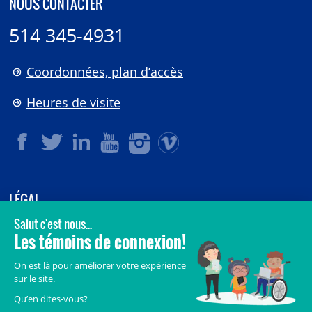
NOUS CONTACTER
514 345-4931
Coordonnées, plan d’accès
Heures de visite
LÉGAL
© 2006-
2026
CHU Sainte-Justine.
Tous droits réservés.
Avis légaux
Confidentialité
Sécurité
Crédits
Accès aux documents des organismes publics