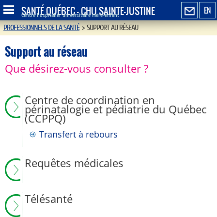
SANTÉ QUÉBEC - CHU SAINTE-JUSTINE
EN
Centre hospitalier universitaire mère-enfant
PROFESSIONNELS DE LA SANTÉ
>
SUPPORT AU RÉSEAU
Support au réseau
Que désirez-vous consulter ?
Centre de coordination en
périnatalogie et pédiatrie du Québec
(CCPPQ)
Transfert à rebours
Requêtes médicales
Télésanté