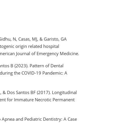
Sidhu, N, Casas, MJ, & Garisto, GA
ntogenic origin related hospital
merican Journal of Emergency Medicine.
antos B (2023). Pattern of Dental
l during the COVID-19 Pandemic: A
, & Dos Santos BF (2017). Longitudinal
ent for Immature Necrotic Permanent
p Apnea and Pediatric Dentistry: A Case