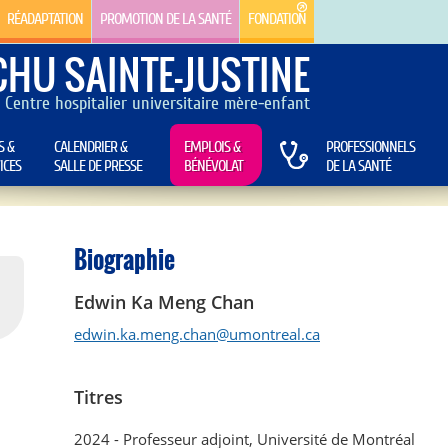
RÉADAPTATION
PROMOTION DE LA SANTÉ
FONDATION
CHU SAINTE-JUSTINE
Centre hospitalier universitaire mère-enfant
S &
CALENDRIER &
EMPLOIS &
PROFESSIONNELS
ICES
SALLE DE PRESSE
BÉNÉVOLAT
DE LA SANTÉ
Biographie
Edwin Ka Meng Chan
edwin.ka.meng.chan@umontreal.ca
Titres
2024 - Professeur adjoint, Université de Montréal