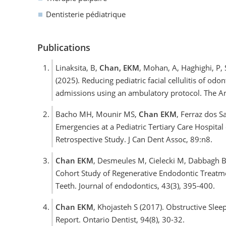
Dentisterie pédiatrique
Publications
Linaksita, B,
Chan, EKM
, Mohan, A, Haghighi, P, 
(2025). Reducing pediatric facial cellulitis of odo
admissions using an ambulatory protocol. The A
Bacho MH, Mounir MS,
Chan EKM
, Ferraz dos S
Emergencies at a Pediatric Tertiary Care Hospita
Retrospective Study. J Can Dent Assoc, 89:n8.
Chan EKM
, Desmeules M, Cielecki M, Dabbagh B
Cohort Study of Regenerative Endodontic Treatm
Teeth. Journal of endodontics, 43(3), 395-400.
Chan EKM
, Khojasteh S (2017). Obstructive Slee
Report. Ontario Dentist, 94(8), 30-32.