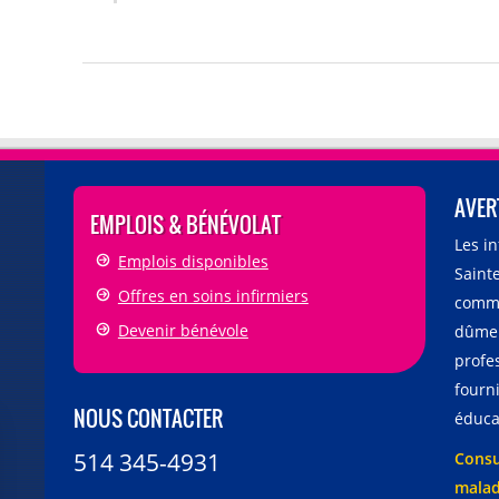
AVER
EMPLOIS & BÉNÉVOLAT
Les i
Emplois disponibles
Sainte
Offres en soins infirmiers
comme
Devenir bénévole
dûmen
profe
fourni
NOUS CONTACTER
éducat
514 345-4931
Consu
malad