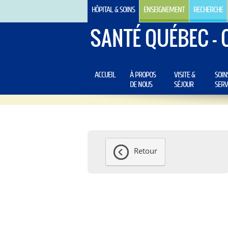
HÔPITAL & SOINS
ENSEIGNEMENT
RECHERCHE
SANTÉ QUÉBEC - 
ACCUEIL
À PROPOS
VISITE &
SOIN
DE NOUS
SÉJOUR
SERV
Retour