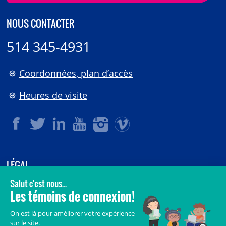
NOUS CONTACTER
514 345-4931
Coordonnées, plan d’accès
Heures de visite
LÉGAL
© 2006-
2026
CHU Sainte-Justine.
Tous droits réservés.
Avis légaux
Confidentialité
Sécurité
Crédits
Accès aux documents des organismes publics