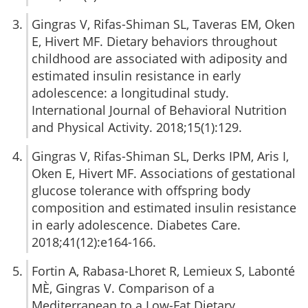
Gingras V, Rifas-Shiman SL, Taveras EM, Oken
E, Hivert MF. Dietary behaviors throughout
childhood are associated with adiposity and
estimated insulin resistance in early
adolescence: a longitudinal study.
International Journal of Behavioral Nutrition
and Physical Activity. 2018;15(1):129.
Gingras V, Rifas-Shiman SL, Derks IPM, Aris I,
Oken E, Hivert MF. Associations of gestational
glucose tolerance with offspring body
composition and estimated insulin resistance
in early adolescence. Diabetes Care.
2018;41(12):e164-166.
Fortin A, Rabasa-Lhoret R, Lemieux S, Labonté
MÈ, Gingras V. Comparison of a
Mediterranean to a Low-Fat Dietary