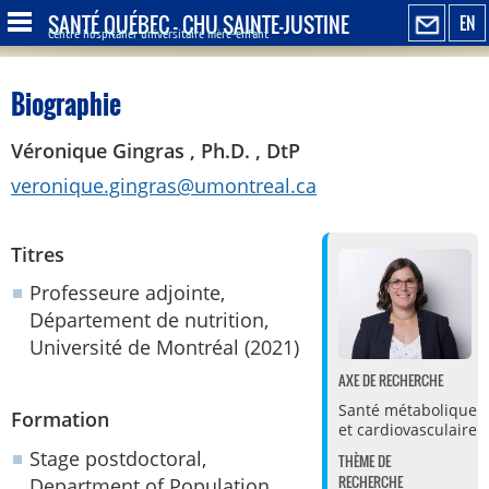
SANTÉ QUÉBEC - CHU SAINTE-JUSTINE
EN
Centre hospitalier universitaire mère-enfant
Biographie
Véronique Gingras , Ph.D. , DtP
veronique.gingras@umontreal.ca
Titres
Professeure adjointe,
Département de nutrition,
Université de Montréal (2021)
AXE DE RECHERCHE
Santé métabolique
Formation
et cardiovasculaire
Stage postdoctoral,
THÈME DE
RECHERCHE
Department of Population