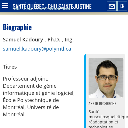
SANTÉ QUÉBEC - CHU SAINTE-JUSTINE
EN
Centre hospitalier universitaire mère-enfant
Biographie
Samuel Kadoury , Ph.D. , Ing.
samuel.kadoury@polymtl.ca
Titres
Professeur adjoint,
Département de génie
informatique et génie logiciel,
École Polytechnique de
AXE DE RECHERCHE
Montréal, Université de
Santé
Montréal
musculosquelettique
réadaptation et
technologies