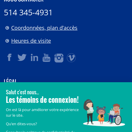
514 345-4931
Coordonnées, plan d’accès
Heures de visite
LÉGAL
© 2006-
2026
CHU Sainte-Justine.
Tous droits réservés.
Avis légaux
Confidentialité
Sécurité
Crédits
Accès aux documents des organismes publics