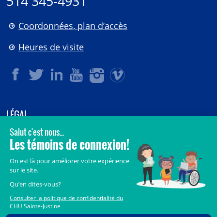
514 345-4931
Coordonnées, plan d’accès
Heures de visite
LÉGAL
© 2006-
2026
CHU Sainte-Justine.
Tous droits réservés.
Avis légaux
Confidentialité
Sécurité
Crédits
Accès aux documents des organismes publics