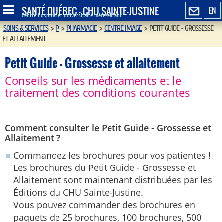
SANTÉ QUÉBEC - CHU SAINTE-JUSTINE
EN
Centre hospitalier universitaire mère-enfant
SOINS & SERVICES
>
P
>
PHARMACIE
>
CENTRE IMAGE
>
PETIT GUIDE - GROSSESSE
ET ALLAITEMENT
Petit Guide - Grossesse et allaitement
Conseils sur les médicaments et le
traitement des conditions courantes
Comment consulter le Petit Guide - Grossesse et
Allaitement ?
Commandez les brochures pour vos patientes !
Les brochures du Petit Guide - Grossesse et
Allaitement sont maintenant distribuées par les
Éditions du CHU Sainte-Justine.
Vous pouvez commander des brochures en
paquets de 25 brochures, 100 brochures, 500