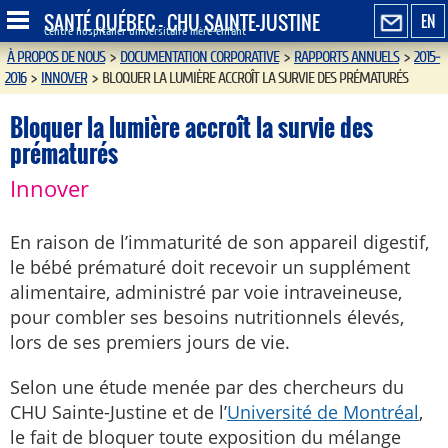
SANTÉ QUÉBEC - CHU SAINTE-JUSTINE
EN
Centre hospitalier universitaire mère-enfant
À PROPOS DE NOUS
>
DOCUMENTATION CORPORATIVE
>
RAPPORTS ANNUELS
>
2015-
2016
>
INNOVER
>
BLOQUER LA LUMIÈRE ACCROÎT LA SURVIE DES PRÉMATURÉS
Bloquer la lumière accroît la survie des
prématurés
Innover
En raison de l’immaturité de son appareil digestif,
le bébé prématuré doit recevoir un supplément
alimentaire, administré par voie intraveineuse,
pour combler ses besoins nutritionnels élevés,
lors de ses premiers jours de vie.
Selon une étude menée par des chercheurs du
CHU Sainte-Justine et de l’
Université de Montréal
,
le fait de bloquer toute exposition du mélange