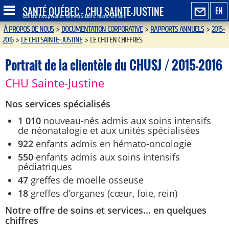
SANTÉ QUÉBEC - CHU SAINTE-JUSTINE
EN
Centre hospitalier universitaire mère-enfant
À PROPOS DE NOUS
>
DOCUMENTATION CORPORATIVE
>
RAPPORTS ANNUELS
>
2015-
2016
>
LE CHU SAINTE-JUSTINE
>
LE CHU EN CHIFFRES
Portrait de la clientèle du CHUSJ / 2015-2016
CHU Sainte-Justine
Nos services spécialisés
1 010
nouveau-nés admis aux soins intensifs
de néonatalogie et aux unités spécialisées
922
enfants admis en hémato-oncologie
550
enfants admis aux soins intensifs
pédiatriques
47
greffes de moelle osseuse
18
greffes d’organes (cœur, foie, rein)
Notre offre de soins et services... en quelques
chiffres