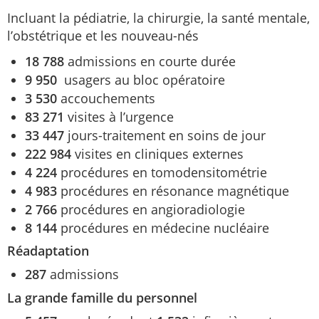
Incluant la pédiatrie, la chirurgie, la santé mentale,
l’obstétrique et les nouveau-nés
18 788
admissions en courte durée
9 950
usagers au bloc opératoire
3 530
accouchements
83 271
visites à l’urgence
33 447
jours-traitement en soins de jour
222 984
visites en cliniques externes
4 224
procédures en tomodensitométrie
4 983
procédures en résonance magnétique
2 766
procédures en angioradiologie
8 144
procédures en médecine nucléaire
Réadaptation
287
admissions
La grande famille du personnel