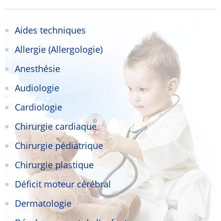
Aides techniques
Allergie (Allergologie)
Anesthésie
Audiologie
Cardiologie
Chirurgie cardiaque
Chirurgie pédiatrique
Chirurgie plastique
Déficit moteur cérébral
Dermatologie