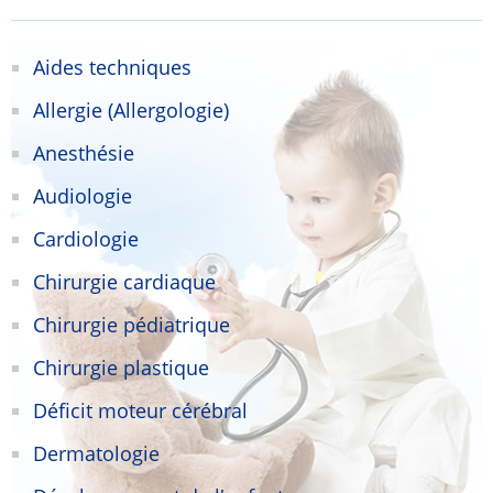
Aides techniques
Allergie (Allergologie)
Anesthésie
Audiologie
Cardiologie
Chirurgie cardiaque
Chirurgie pédiatrique
Chirurgie plastique
Déficit moteur cérébral
Dermatologie