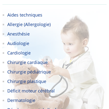
Aides techniques
Allergie (Allergologie)
Anesthésie
Audiologie
Cardiologie
Chirurgie cardiaque
Chirurgie pédiatrique
Chirurgie plastique
Déficit moteur cérébral
Dermatologie