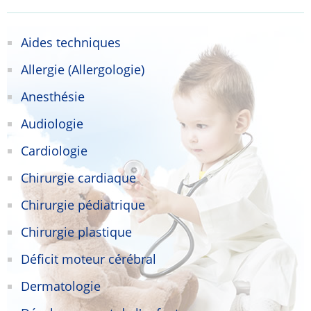
Aides techniques
Allergie (Allergologie)
Anesthésie
Audiologie
Cardiologie
Chirurgie cardiaque
Chirurgie pédiatrique
Chirurgie plastique
Déficit moteur cérébral
Dermatologie