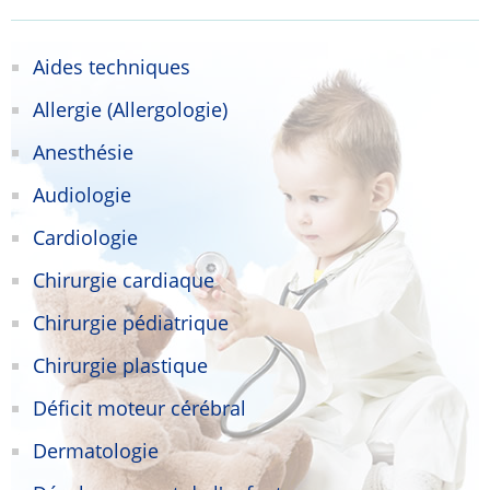
Aides techniques
Allergie (Allergologie)
Anesthésie
Audiologie
Cardiologie
Chirurgie cardiaque
Chirurgie pédiatrique
Chirurgie plastique
Déficit moteur cérébral
Dermatologie