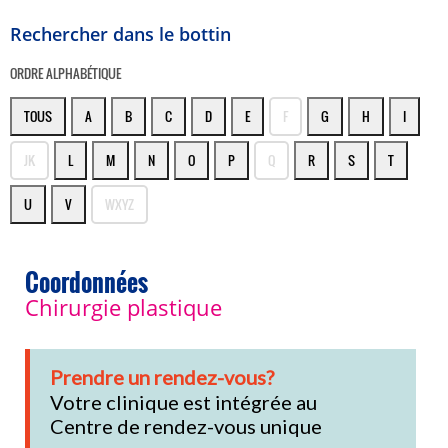
Rechercher dans le bottin
ORDRE ALPHABÉTIQUE
TOUS
A
B
C
D
E
F
G
H
I
JK
L
M
N
O
P
Q
R
S
T
U
V
WXYZ
Coordonnées
Chirurgie plastique
Prendre un rendez-vous?
Votre clinique est intégrée au
Centre de rendez-vous unique