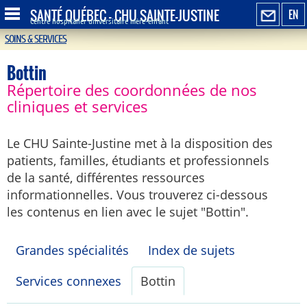
SANTÉ QUÉBEC - CHU SAINTE-JUSTINE
EN
Centre hospitalier universitaire mère-enfant
SOINS & SERVICES
Bottin
Répertoire des coordonnées de nos
cliniques et services
Le CHU Sainte-Justine met à la disposition des
patients, familles, étudiants et professionnels
de la santé, différentes ressources
informationnelles. Vous trouverez ci-dessous
les contenus en lien avec le sujet "Bottin".
Grandes spécialités
Index de sujets
Services connexes
Bottin