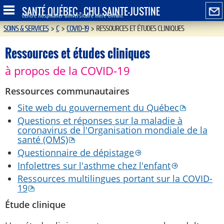
SANTÉ QUÉBEC - CHU SAINTE-JUSTINE
Centre hospitalier universitaire mère-enfant
SOINS & SERVICES
>
C
>
COVID-19
>
RESSOURCES ET ÉTUDES CLINIQUES
Ressources et études cliniques
à propos de la COVID-19
Ressources communautaires
Site web du gouvernement du Québec
Questions et réponses sur la maladie à
coronavirus de l'Organisation mondiale de la
santé (OMS)
Questionnaire de dépistage
Infolettres sur l'asthme chez l'enfant
Ressources multilingues portant sur la COVID-
19
Étude clinique