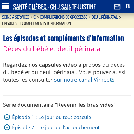
SANTÉ QUÉBEC - CHU SAINTE-JUSTINE
EN
Centre hospitalier universitaire mère-enfant
SOINS & SERVICES
>
C
>
COMPLICATIONS DE GROSSESSE
>
DEUIL PÉRINATAL
>
ÉPISODES ET COMPLÉMENTS D'INFORMATION
Les épisodes et compléments d'information
Décès du bébé et deuil périnatal
Regardez nos capsules vidéo
à propos du décès
du bébé et du deuil périnatal. Vous pouvez aussi
toutes les consulter
sur notre canal Vimeo
Série documentaire "Revenir les bras vides"
Épisode 1 : Le jour où tout bascule
Épisode 2 : Le jour de l'accouchement