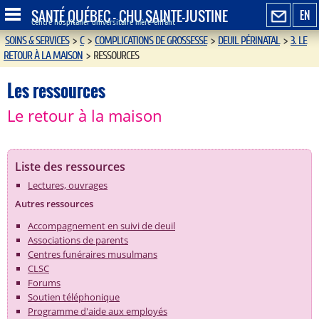
SANTÉ QUÉBEC - CHU SAINTE-JUSTINE
EN
Centre hospitalier universitaire mère-enfant
SOINS & SERVICES
>
C
>
COMPLICATIONS DE GROSSESSE
>
DEUIL PÉRINATAL
>
3. LE
RETOUR À LA MAISON
>
RESSOURCES
Les ressources
Le retour à la maison
Liste des ressources
Lectures, ouvrages
Autres ressources
Accompagnement en suivi de deuil
Associations de parents
Centres funéraires musulmans
CLSC
Forums
Soutien téléphonique
Programme d'aide aux employés