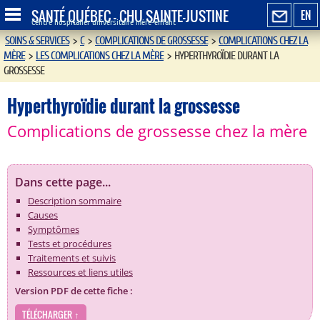
SANTÉ QUÉBEC - CHU SAINTE-JUSTINE
EN
Centre hospitalier universitaire mère-enfant
SOINS & SERVICES
>
C
>
COMPLICATIONS DE GROSSESSE
>
COMPLICATIONS CHEZ LA
MÈRE
>
LES COMPLICATIONS CHEZ LA MÈRE
>
HYPERTHYROÏDIE DURANT LA
GROSSESSE
Hyperthyroïdie durant la grossesse
Complications de grossesse chez la mère
Dans cette page...
Description sommaire
Causes
Symptômes
Tests et procédures
Traitements et suivis
Ressources et liens utiles
Version PDF de cette fiche :
TÉLÉCHARGER ↑