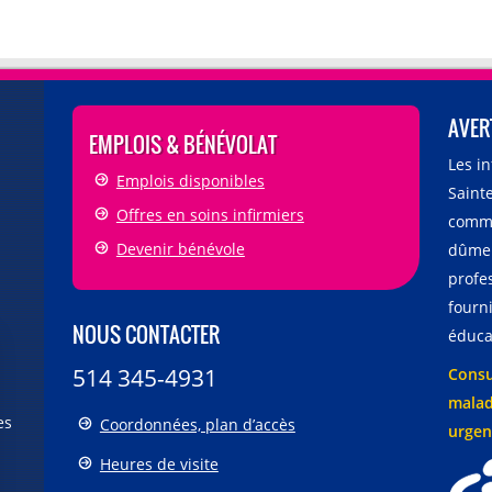
AVER
EMPLOIS & BÉNÉVOLAT
Les i
Emplois disponibles
Sainte
Offres en soins infirmiers
comme
Devenir bénévole
dûmen
profe
fourni
NOUS CONTACTER
éducat
514 345-4931
Consu
malad
es
Coordonnées, plan d’accès
urgen
Heures de visite