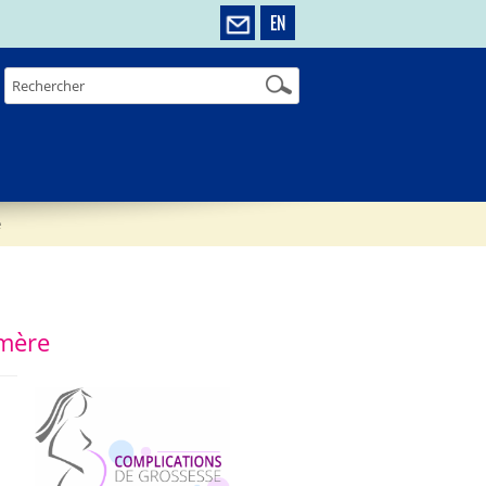
EN
e
 mère