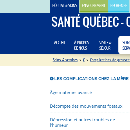
HÔPITAL & SOINS
ENSEIGNEMENT
RECHERCHE
SANTÉ QUÉBEC - 
ACCUEIL
À PROPOS
VISITE &
SOIN
DE NOUS
SÉJOUR
SERV
Soins & services
>
C
>
Complications de grosses
LES COMPLICATIONS CHEZ LA MÈRE
Âge maternel avancé
Décompte des mouvements foetaux
Dépression et autres troubles de
l’humeur