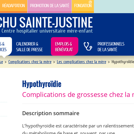
RÉADAPTATION
PROMOTION DE LA SANTÉ
FONDATION
CHU SAINTE-JUSTINE
Centre hospitalier universitaire mère-enfant
S &
CALENDRIER &
EMPLOIS &
PROFESSIONNELS
ICES
SALLE DE PRESSE
BÉNÉVOLAT
DE LA SANTÉ
se
>
Complications chez la mère
>
Les complications chez la mère
>
Hypothyroïdi
Hypothyroïdie
Complications de grossesse chez la
Description sommaire
L’hypothyroïdie est caractérisée par un ralentissement
du métabolisme de base et, souvent, par une