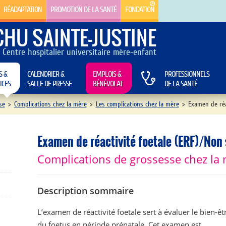
RÉADAPTATION
PROMOTION DE LA SANTÉ
FONDATION
CHU SAINTE-JUSTINE
Centre hospitalier universitaire mère-enfant
S &
CALENDRIER &
EMPLOIS &
PROFESSIONNELS
ICES
SALLE DE PRESSE
BÉNÉVOLAT
DE LA SANTÉ
se
>
Complications chez la mère
>
Les complications chez la mère
>
Examen de réac
Examen de réactivité foetale (ERF)/Non 
Complications de grossesse chez la
Description sommaire
L’examen de réactivité foetale sert à évaluer le bien-êt
du foetus en période prénatale. Cet examen est