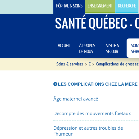
HÔPITAL & SOINS
ENSEIGNEMENT
RECHERCHE
SANTÉ QUÉBEC - 
ACCUEIL
À PROPOS
VISITE &
SOIN
DE NOUS
SÉJOUR
SERV
Soins & services
>
C
>
Complications de grosses
LES COMPLICATIONS CHEZ LA MÈRE
Âge maternel avancé
Décompte des mouvements foetaux
Dépression et autres troubles de
l’humeur