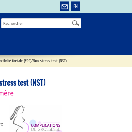
EN
tivité foetale (ERF)/Non stress test (NST)
stress test (NST)
 mère
re