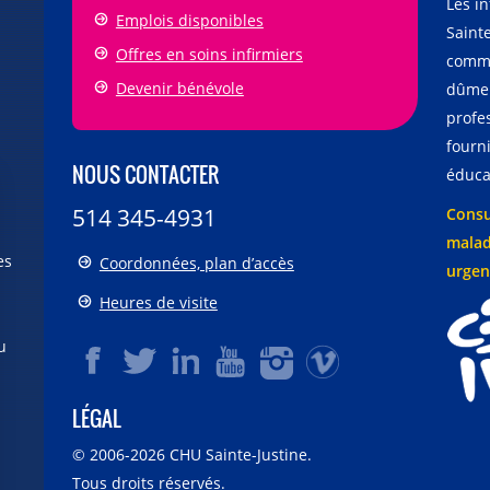
Les i
Emplois disponibles
Sainte
Offres en soins infirmiers
comme
Devenir bénévole
dûmen
profe
fourni
NOUS CONTACTER
éducat
514 345-4931
Consu
malad
es
Coordonnées, plan d’accès
urgen
Heures de visite
u
LÉGAL
© 2006-
2026
CHU Sainte-Justine.
Tous droits réservés.