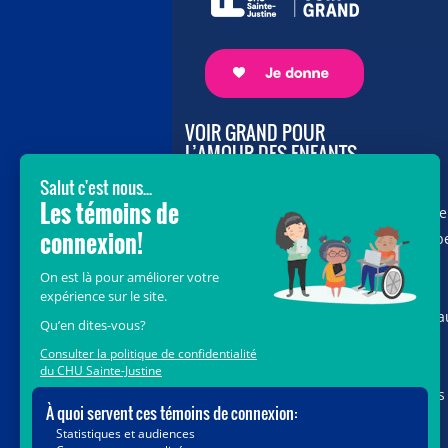
VOIR GRAND POUR
L’AMOUR DES ENFANTS
Avec le soutien de donateurs comme
vous au cœur de la campagne majeure
Voir Grand, nous conduisons les équip
soignantes vers les opportunités de la
science et des nouvelles technologies
pour que chaque enfant, où qu’il soit a
Québec, accède au savoir-faire et au
savoir-être uniques du CHU Sainte-
Justine. Ensemble, unissons nos forces
pour leur avenir.