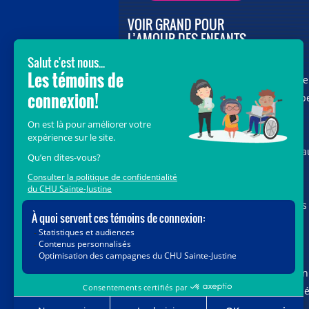
VOIR GRAND POUR
L’AMOUR DES ENFANTS
Avec le soutien de donateurs comme
vous au cœur de la campagne majeure
Voir Grand, nous conduisons les équip
soignantes vers les opportunités de la
science et des nouvelles technologies
pour que chaque enfant, où qu’il soit a
Québec, accède au savoir-faire et au
savoir-être uniques du CHU Sainte-
Justine. Ensemble, unissons nos forces
pour leur avenir.
Merci de voir grand avec nous.
Vous pouvez également faire votre don
par la poste ou par téléphone au num
1-888-235-DONS (3667)