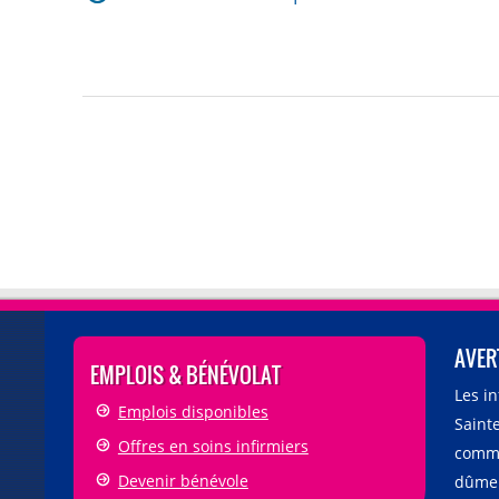
AVER
EMPLOIS & BÉNÉVOLAT
Les i
Emplois disponibles
Sainte
Offres en soins infirmiers
comme
Devenir bénévole
dûmen