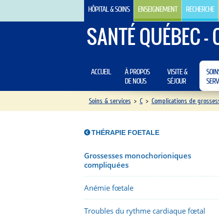
HÔPITAL & SOINS
ENSEIGNEMENT
RECHERCHE
SANTÉ QUÉBEC - 
ACCUEIL
À PROPOS
VISITE &
SOIN
DE NOUS
SÉJOUR
SERV
Soins & services
>
C
>
Complications de grosses
THÉRAPIE FOETALE
Grossesses monochorioniques
compliquées
Anémie fœtale
Troubles du rythme cardiaque fœtal