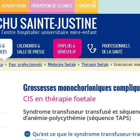
RÉADAPTATION
PROMOTION DE LA SANTÉ
FONDATION
CHU SAINTE-JUSTINE
Centre hospitalier universitaire mère-enfant
S &
CALENDRIER &
EMPLOIS &
PROFESSIONNELS
ICES
SALLE DE PRESSE
BÉNÉVOLAT
DE LA SANTÉ
se
>
Pour professionnels
>
Médecine foetale
>
Thérapie foetale
>
Grossesses mon
Grossesses monochorioniques compliq
CIS en thérapie foetale
Syndrome transfuseur transfusé et séquen
d’anémie-polycythémie (séquence TAPS)
Qu’est ce que le syndrome transfuseur-tr