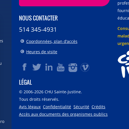
profe
fourni
NOUS CONTACTER
éducat
514 345-4931
Consu
malad
es
Coordonnées, plan d’accès
urgen
Heures de visite
u
LÉGAL
© 2006-
2026
CHU Sainte-Justine.
Tous droits réservés.
Avis légaux
Confidentialité
Sécurité
Crédits
Accès aux documents des organismes publics
éro