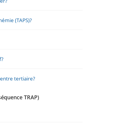
ser?
hémie (TAPS)?
f?
entre tertiaire?
(séquence TRAP)