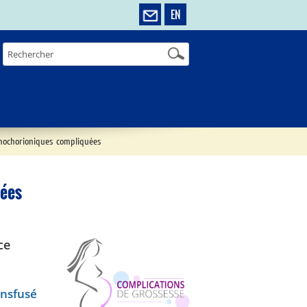
EN
ochorioniques compliquées
uées
ce
ansfusé