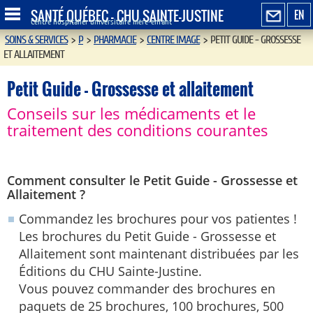
SANTÉ QUÉBEC - CHU SAINTE-JUSTINE
EN
Centre hospitalier universitaire mère-enfant
SOINS & SERVICES
>
P
>
PHARMACIE
>
CENTRE IMAGE
>
PETIT GUIDE - GROSSESSE
ET ALLAITEMENT
Petit Guide - Grossesse et allaitement
Conseils sur les médicaments et le
traitement des conditions courantes
Comment consulter le Petit Guide - Grossesse et
Allaitement ?
Commandez les brochures pour vos patientes !
Les brochures du Petit Guide - Grossesse et
Allaitement sont maintenant distribuées par les
Éditions du CHU Sainte-Justine.
Vous pouvez commander des brochures en
paquets de 25 brochures, 100 brochures, 500