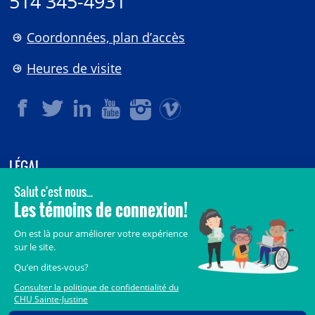
514 345-4931
Coordonnées, plan d’accès
Heures de visite
LÉGAL
© 2006-
2026
CHU Sainte-Justine.
Tous droits réservés.
Avis légaux
Confidentialité
Sécurité
Crédits
Accès aux documents des organismes publics