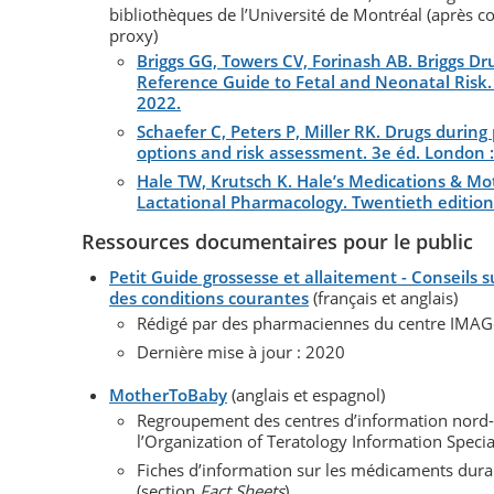
bibliothèques de l’Université de Montréal (après co
proxy)
Briggs GG, Towers CV, Forinash AB. Briggs Dr
Reference Guide to Fetal and Neonatal Risk. 
2022.
Schaefer C, Peters P, Miller RK. Drugs durin
options and risk assessment. 3e éd. London : 
Hale TW, Krutsch K. Hale’s Medications & Mo
Lactational Pharmacology. Twentieth edition.
Ressources documentaires pour le public
Petit Guide grossesse et allaitement - Conseils 
des conditions courantes
(français et anglais)
Rédigé par des pharmaciennes du centre IMAG
Dernière mise à jour : 2020
MotherToBaby
(anglais et espagnol)
Regroupement des centres d’information nord-
l’Organization of Teratology Information Special
Fiches d’information sur les médicaments durant
(section
Fact Sheets
)