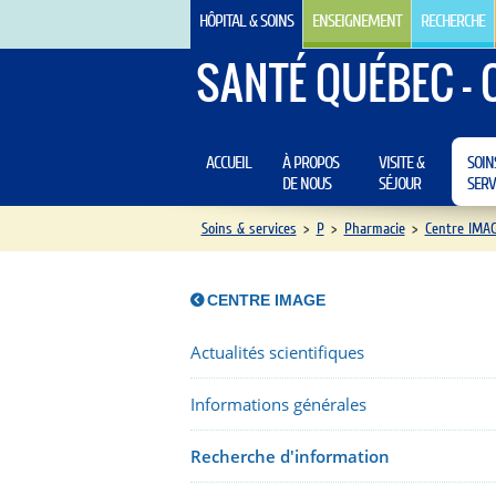
HÔPITAL & SOINS
ENSEIGNEMENT
RECHERCHE
SANTÉ QUÉBEC - 
ACCUEIL
À PROPOS
VISITE &
SOIN
DE NOUS
SÉJOUR
SERV
Soins & services
>
P
>
Pharmacie
>
Centre IMA
CENTRE IMAGE
Actualités scientifiques
Informations générales
Recherche d'information