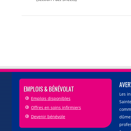
AVER
EMPLOIS & BÉNÉVOLAT
Les i
Emplois disponibles
Sainte
Offres en soins infirmiers
comme
Devenir bénévole
dûmen
profe