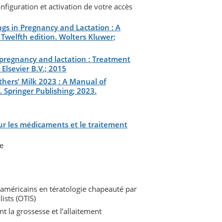
nfiguration et activation de votre accès
ugs in Pregnancy and Lactation : A
Twelfth edition. Wolters Kluwer;
g pregnancy and lactation : Treatment
Elsevier B.V.; 2015
thers’ Milk 2023 : A Manual of
 Springer Publishing; 2023.
sur les médicaments et le traitement
e
américains en tératologie chapeauté par
ists (OTIS)
 la grossesse et l’allaitement