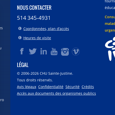
fourni
NOUS CONTACTER
éducat
514 345-4931
Consu
malad
es
Coordonnées, plan d’accès
urgen
Heures de visite
u
LÉGAL
© 2006-
2026
CHU Sainte-Justine.
Tous droits réservés.
Avis légaux
Confidentialité
Sécurité
Crédits
Accès aux documents des organismes publics
éro