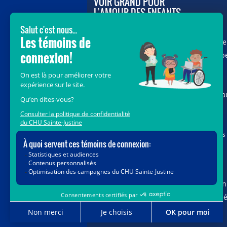
VOIR GRAND POUR
L’AMOUR DES ENFANTS
Avec le soutien de donateurs comme
vous au cœur de la campagne majeure
Voir Grand, nous conduisons les équip
soignantes vers les opportunités de la
science et des nouvelles technologies
pour que chaque enfant, où qu’il soit a
Québec, accède au savoir-faire et au
savoir-être uniques du CHU Sainte-
Justine. Ensemble, unissons nos forces
pour leur avenir.
Merci de voir grand avec nous.
Vous pouvez également faire votre don
par la poste ou par téléphone au num
1-888-235-DONS (3667)
sans frais