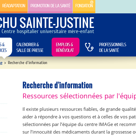
RÉADAPTATION
PROMOTION DE LA SANTÉ
FONDATION
CHU SAINTE-JUSTINE
Centre hospitalier universitaire mère-enfant
S &
CALENDRIER &
EMPLOIS &
PROFESSIONNELS
ICES
SALLE DE PRESSE
BÉNÉVOLAT
DE LA SANTÉ
Ge
>
Recherche d'information
Recherche d'information
Ressources sélectionnées par l'équ
Il existe plusieurs ressources fiables, de grande qualit
aider à répondre à vos questions et à celles de vos pat
sélectionnées par l’équipe du centre IMAGe et recom
sur l’innocuité des médicaments durant la grossesse ou