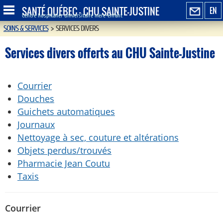
SANTÉ QUÉBEC - CHU SAINTE-JUSTINE
EN
Centre hospitalier universitaire mère-enfant
SOINS & SERVICES
>
SERVICES DIVERS
Services divers offerts au CHU Sainte-Justine
Courrier
Douches
Guichets automatiques
Journaux
Nettoyage à sec, couture et altérations
Objets perdus/trouvés
Pharmacie Jean Coutu
Taxis
Courrier