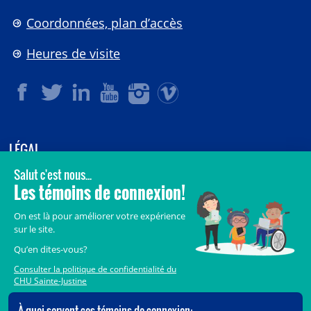
Coordonnées, plan d’accès
Heures de visite
LÉGAL
© 2006-
2026
CHU Sainte-Justine.
Tous droits réservés.
Avis légaux
Confidentialité
Sécurité
Crédits
Accès aux documents des organismes publics