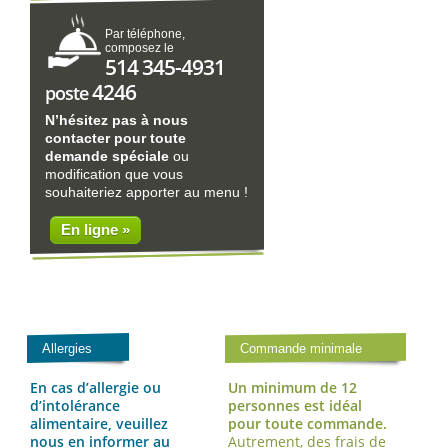
Par téléphone,
composez le
514 345-4931
4246
poste
N’hésitez pas à nous
contacter pour toute
demande spéciale
ou
modification que vous
souhaiteriez apporter au menu !
En ligne »
Allergies
Commande minimale
En cas d’allergie ou
Un minimum de 12
d’intolérance
personnes est idéal
alimentaire, veuillez
pour toute commande.
nous en informer au
Autrement, des frais de