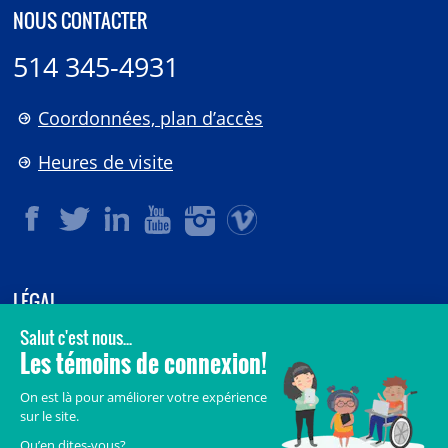
NOUS CONTACTER
514 345-4931
Coordonnées, plan d’accès
Heures de visite
LÉGAL
© 2006-
2026
CHU Sainte-Justine.
Tous droits réservés.
Avis légaux
Confidentialité
Sécurité
Crédits
Accès aux documents des organismes publics