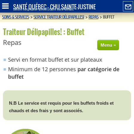
SANTÉ QUÉBEC - CHU SAINTE-JUSTINE
Centre hospitalier universitaire mère-enfant
SOINS & SERVICES
>
SERVICE TRAITEUR DÉLIPAPILLES!
>
REPAS
>
BUFFET
Traiteur Délipapilles! : Buffet
Repas
Menu »
Servi en format buffet et sur plateaux
Minimum de 12 personnes
par catégorie de
buffet
N.B Le service est requis pour les buffets froids et
chauds et des frais y sont associés.