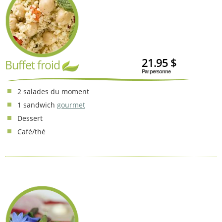
21.95 $
Buffet froid
Par personne
2 salades du moment
1 sandwich
gourmet
Dessert
Café/thé