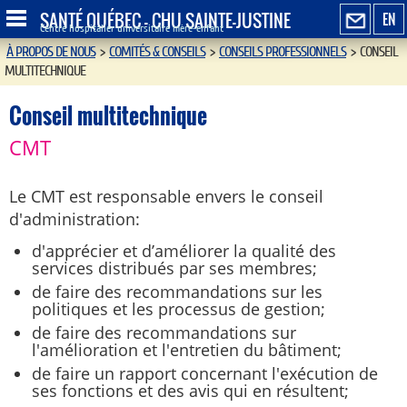
SANTÉ QUÉBEC - CHU SAINTE-JUSTINE
EN
Centre hospitalier universitaire mère-enfant
À PROPOS DE NOUS
>
COMITÉS & CONSEILS
>
CONSEILS PROFESSIONNELS
>
CONSEIL
MULTITECHNIQUE
Conseil multitechnique
CMT
Le CMT est responsable envers le conseil
d'administration:
d'apprécier et d’améliorer la qualité des
services distribués par ses membres;
de faire des recommandations sur les
politiques et les processus de gestion;
de faire des recommandations sur
l'amélioration et l'entretien du bâtiment;
de faire un rapport concernant l'exécution de
ses fonctions et des avis qui en résultent;