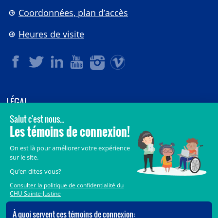
Coordonnées, plan d’accès
Heures de visite
LÉGAL
© 2006-
2026
CHU Sainte-Justine.
Tous droits réservés.
Avis légaux
Confidentialité
Sécurité
Crédits
Accès aux documents des organismes publics