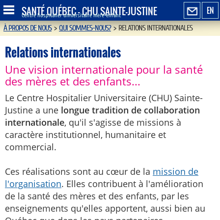
SANTÉ QUÉBEC - CHU SAINTE-JUSTINE
EN
Centre hospitalier universitaire mère-enfant
À PROPOS DE NOUS
>
QUI SOMMES-NOUS?
>
RELATIONS INTERNATIONALES
Relations internationales
Une vision internationale pour la santé
des mères et des enfants...
Le Centre Hospitalier Universitaire (CHU) Sainte-
Justine a une
longue tradition de collaboration
internationale
, qu'il s'agisse de missions à
caractère institutionnel, humanitaire et
commercial.
Ces réalisations sont au cœur de la
mission de
l'organisation
. Elles contribuent à l'amélioration
de la santé des mères et des enfants, par les
enseignements qu'elles apportent, aussi bien au