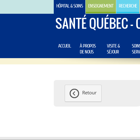
HÔPITAL & SOINS
ENSEIGNEMENT
RECHERCHE
SANTÉ QUÉBEC - 
ACCUEIL
À PROPOS
VISITE &
SOIN
DE NOUS
SÉJOUR
SERV
Retour