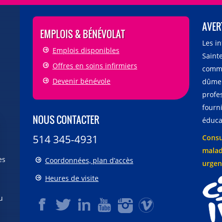
AVER
EMPLOIS & BÉNÉVOLAT
Les i
Emplois disponibles
Sainte
Offres en soins infirmiers
comme
Devenir bénévole
dûmen
profe
fourni
NOUS CONTACTER
éducat
514 345-4931
Consu
malad
es
Coordonnées, plan d’accès
urgen
Heures de visite
u