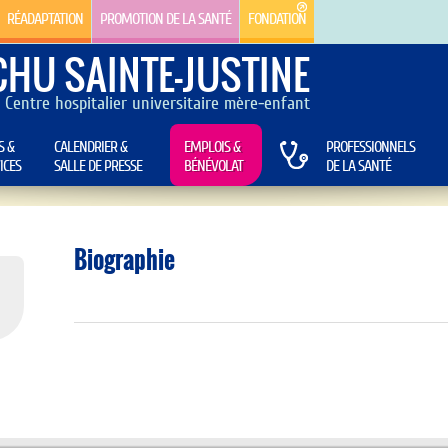
RÉADAPTATION
PROMOTION DE LA SANTÉ
FONDATION
CHU SAINTE-JUSTINE
Centre hospitalier universitaire mère-enfant
S &
CALENDRIER &
EMPLOIS &
PROFESSIONNELS
ICES
SALLE DE PRESSE
BÉNÉVOLAT
DE LA SANTÉ
Biographie