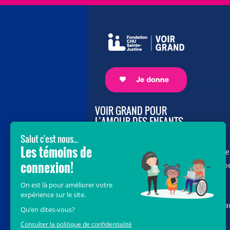
VOIR GRAND POUR
L’AMOUR DES ENFANTS
Avec le soutien de donateurs comme
vous au cœur de la campagne majeure
Voir Grand, nous conduisons les équip
soignantes vers les opportunités de la
science et des nouvelles technologies
pour que chaque enfant, où qu’il soit a
Québec, accède au savoir-faire et au