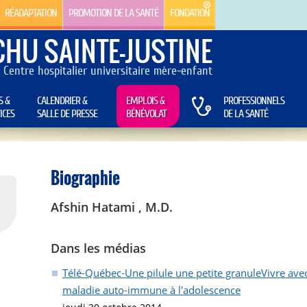
RÉADAPTATION
PROMOTION DE LA SANTÉ
FONDATION
CHU SAINTE-JUSTINE
Centre hospitalier universitaire mère-enfant
S &
CALENDRIER &
EMPLOIS &
PROFESSIONNELS
ICES
SALLE DE PRESSE
BÉNÉVOLAT
DE LA SANTÉ
Biographie
Afshin Hatami , M.D.
Dans les médias
Télé-Québec-Une pilule une petite granuleVivre ave
maladie auto-immune à l'adolescence