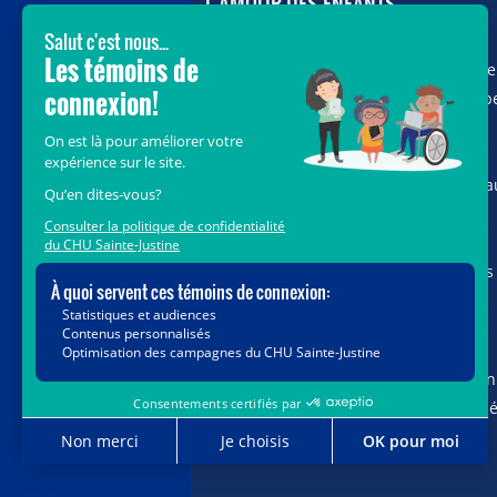
L’AMOUR DES ENFANTS
Avec le soutien de donateurs comme
vous au cœur de la campagne majeure
Voir Grand, nous conduisons les équip
soignantes vers les opportunités de la
science et des nouvelles technologies
pour que chaque enfant, où qu’il soit a
Québec, accède au savoir-faire et au
savoir-être uniques du CHU Sainte-
Justine. Ensemble, unissons nos forces
pour leur avenir.
Merci de voir grand avec nous.
Vous pouvez également faire votre don
par la poste ou par téléphone au num
1-888-235-DONS (3667)
sans frais