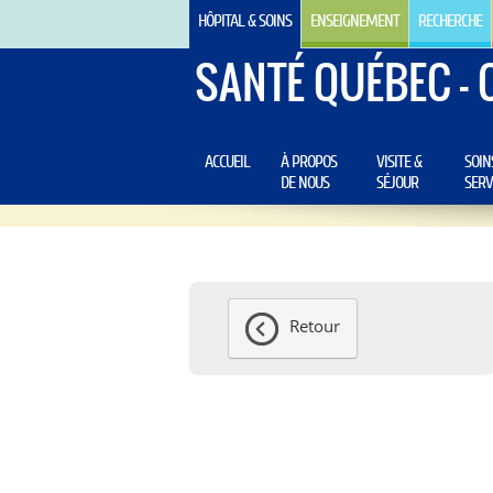
HÔPITAL & SOINS
ENSEIGNEMENT
RECHERCHE
SANTÉ QUÉBEC - 
ACCUEIL
À PROPOS
VISITE &
SOIN
DE NOUS
SÉJOUR
SERV
Retour