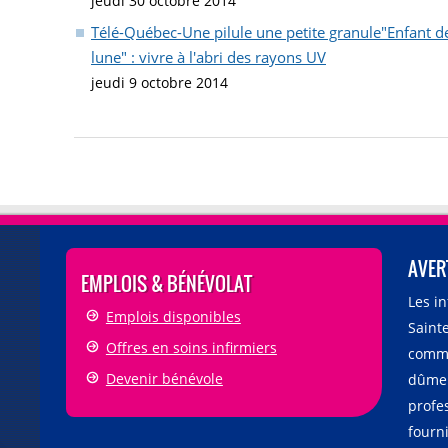
jeudi 30 octobre 2014
Télé-Québec-Une pilule une petite granule"Enfant de
lune" : vivre à l'abri des rayons UV
jeudi 9 octobre 2014
AVER
EMPLOIS & BÉNÉVOLAT
Les i
Emplois disponibles
Sainte
Offres en soins infirmiers
comme
Devenir bénévole
dûmen
profe
fourni