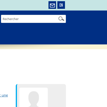
EN
c une