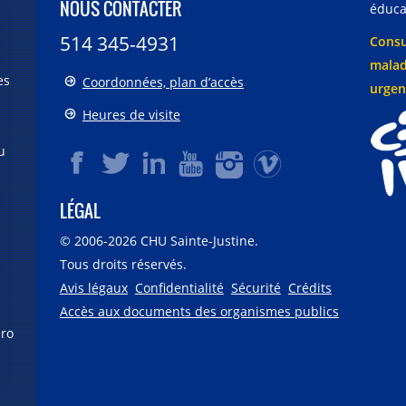
NOUS CONTACTER
éducat
514 345-4931
Consu
malad
es
Coordonnées, plan d’accès
urgen
Heures de visite
u
LÉGAL
© 2006-
2026
CHU Sainte-Justine.
Tous droits réservés.
Avis légaux
Confidentialité
Sécurité
Crédits
Accès aux documents des organismes publics
éro