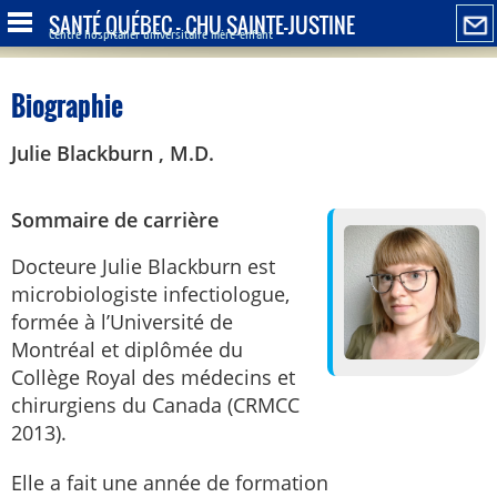
SANTÉ QUÉBEC - CHU SAINTE-JUSTINE
Centre hospitalier universitaire mère-enfant
Biographie
Julie Blackburn , M.D.
Sommaire de carrière
Docteure Julie Blackburn est
microbiologiste infectiologue,
formée à l’Université de
Montréal et diplômée du
Collège Royal des médecins et
chirurgiens du Canada (CRMCC
2013).
Elle a fait une année de formation