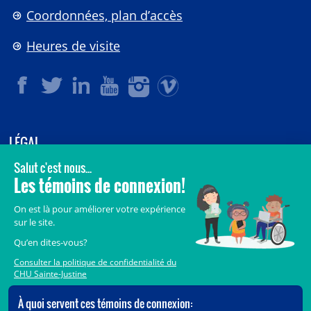
Coordonnées, plan d’accès
Heures de visite
LÉGAL
© 2006-
2026
CHU Sainte-Justine.
Tous droits réservés.
Avis légaux
Confidentialité
Sécurité
Crédits
Accès aux documents des organismes publics