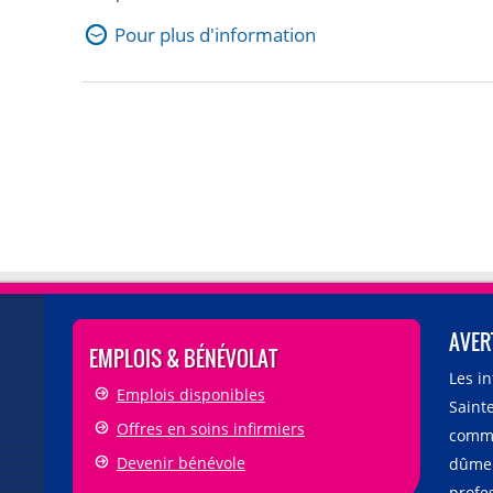
Pour plus d'information
AVER
EMPLOIS & BÉNÉVOLAT
Les i
Emplois disponibles
Sainte
Offres en soins infirmiers
comme
Devenir bénévole
dûmen
profe