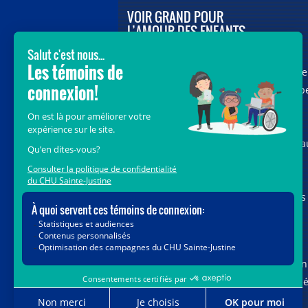
VOIR GRAND POUR
L’AMOUR DES ENFANTS
Avec le soutien de donateurs comme
vous au cœur de la campagne majeure
Voir Grand, nous conduisons les équip
soignantes vers les opportunités de la
science et des nouvelles technologies
pour que chaque enfant, où qu’il soit a
Québec, accède au savoir-faire et au
savoir-être uniques du CHU Sainte-
Justine. Ensemble, unissons nos forces
pour leur avenir.
Merci de voir grand avec nous.
Vous pouvez également faire votre don
par la poste ou par téléphone au num
1-888-235-DONS (3667)
sans frais