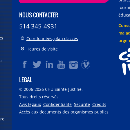
fourni
NOUS CONTACTER
éducat
514 345-4931
Consu
malad
es
Coordonnées, plan d’accès
urgen
Heures de visite
u
LÉGAL
© 2006-
2026
CHU Sainte-Justine.
Tous droits réservés.
Avis légaux
Confidentialité
Sécurité
Crédits
Accès aux documents des organismes publics
éro