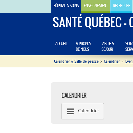
HÔPITAL & SOINS
ENSEIGNEMENT
RECHERCHE
SANTÉ QUÉBEC - 
ACCUEIL
À PROPOS
VISITE &
SOIN
DE NOUS
SÉJOUR
SERV
Calendrier & Salle de presse
>
Calendrier
>
Even
CALENDRIER
Calendrier