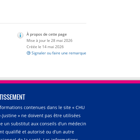
À propos de cette page
Mise à jour le 28 mai 2026
Créée le 14 mai 2026
Signaler ou faire une remarque
TISSEMENT
nformations contenues dans le site « CHU
-Justine » ne doivent pas être utilisées
 un substitut aux conseils d’un médecin
t qualifié et autorisé ou d’un autre
ssionnel de la santé. Les informations