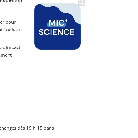
itaires et
ter pour
t Tool» au
: « Impact
sement
échanges dès 15 h 15 dans