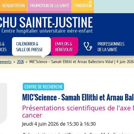
RÉADAPTATION
PROMOTION DE LA SANTÉ
FONDATION
CHU SAINTE-JUSTINE
Centre hospitalier universitaire mère-enfant
S &
CALENDRIER &
EMPLOIS &
PROFESSIONNELS
ICES
SALLE DE PRESSE
BÉNÉVOLAT
DE LA SANTÉ
ements
>
2026
>
MIC'Science - Samah Ellithi et Arnau Ballestero Vidal | 4 juin 2026
CENTRE DE RECHERCHE
MIC'Science - Samah Ellithi et Arnau Bal
Présentations scientifiques de l'axe
cancer
jeudi 4 juin 2026 de 15:30 à 16:30