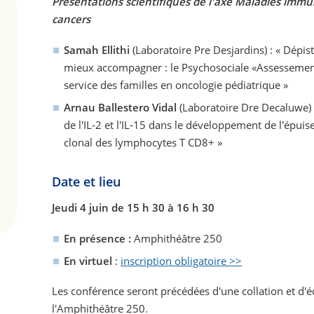
Présentations scientifiques de l'axe Maladies immun
cancers
Samah Ellithi
(Laboratoire Pre Desjardins) : « Dépis
mieux accompagner : le Psychosociale «Assessemen
service des familles en oncologie pédiatrique »
Arnau Ballestero Vidal
(Laboratoire Dre Decaluwe) 
de l'IL‑2 et l'IL‑15 dans le développement de l'épui
clonal des lymphocytes T CD8+ »
Date et lieu
Jeudi 4 juin de 15 h 30 à 16 h 30
En présence :
Amphithéâtre 250
En virtuel
:
i
nscription obligatoire >>
Les conférence seront précédées d'une collation et d'
l'Amphithéâtre 250.