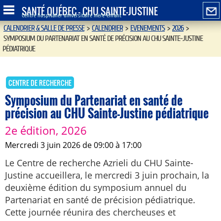
SANTÉ QUÉBEC - CHU SAINTE-JUSTINE
Centre hospitalier universitaire mère-enfant
CALENDRIER & SALLE DE PRESSE
>
CALENDRIER
>
EVENEMENTS
>
2026
>
SYMPOSIUM DU PARTENARIAT EN SANTÉ DE PRÉCISION AU CHU SAINTE-JUSTINE
PÉDIATRIQUE
CENTRE DE RECHERCHE
Symposium du Partenariat en santé de
précision au CHU Sainte-Justine pédiatrique
2e édition, 2026
mercredi 3 juin 2026 de 09:00 à 17:00
Le Centre de recherche Azrieli du CHU Sainte-
Justine accueillera, le mercredi 3 juin prochain, la
deuxième édition du symposium annuel du
Partenariat en santé de précision pédiatrique.
Cette journée réunira des chercheuses et