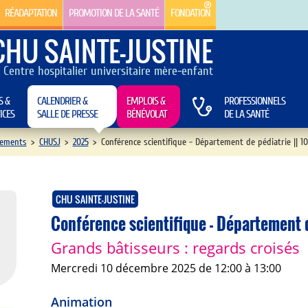
RÉADAPTATION
PROMOTION DE LA SANTÉ
FONDATION
CHU SAINTE-JUSTINE
Centre hospitalier universitaire mère-enfant
S &
CALENDRIER &
EMPLOIS &
PROFESSIONNELS
ICES
SALLE DE PRESSE
BÉNÉVOLAT
DE LA SANTÉ
ements
>
CHUSJ
>
2025
>
Conférence scientifique - Département de pédiatrie || 
CHU SAINTE-JUSTINE
Conférence scientifique - Département 
Grands bâtisseurs : regards croisés
mercredi 10 décembre 2025 de 12:00 à 13:00
Animation