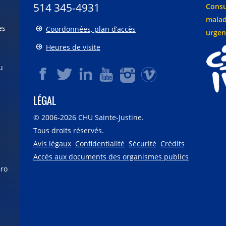
514 345-4931
Consu
malad
es
Coordonnées, plan d’accès
urgen
Heures de visite
u
LÉGAL
© 2006-
2026
CHU Sainte-Justine.
Tous droits réservés.
Avis légaux
Confidentialité
Sécurité
Crédits
Accès aux documents des organismes publics
éro