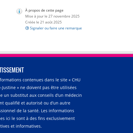
À propos de cette page
Mise à jour le 27 novembre 2025
Créée le 21 août 2025
Signaler ou faire une remarque
TISSEMENT
nformations contenues dans le site « CHU
-Justine » ne doivent pas être utilisées
 un substitut aux conseils d’un médecin
t qualifié et autorisé ou d’un autre
ssionnel de la santé. Les informations
es ici le sont à des fins exclusivement
ives et informatives.