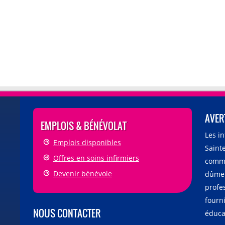
AVER
EMPLOIS & BÉNÉVOLAT
Les i
Emplois disponibles
Sainte
Offres en soins infirmiers
comme
Devenir bénévole
dûmen
profe
fourni
NOUS CONTACTER
éducat