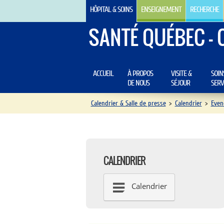
HÔPITAL & SOINS
ENSEIGNEMENT
RECHERCHE
SANTÉ QUÉBEC - 
ACCUEIL
À PROPOS
VISITE &
SOIN
DE NOUS
SÉJOUR
SERV
Calendrier & Salle de presse
>
Calendrier
>
Even
CALENDRIER
Calendrier