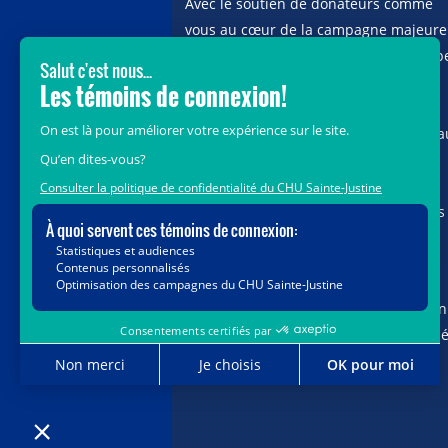
Avec le soutien de donateurs comme
vous au cœur de la campagne majeure
Voir Grand, nous conduisons les équip
soignantes vers les opportunités de la
science et des nouvelles technologies
pour que chaque enfant, où qu’il soit a
Québec, accède au savoir-faire et au
savoir-être uniques du CHU Sainte-
Justine. Ensemble, unissons nos forces
pour leur avenir.
Merci de voir grand avec nous.
Vous pouvez également faire votre don
par la poste ou par téléphone au num
1-888-235-DONS (3667)
sans frais