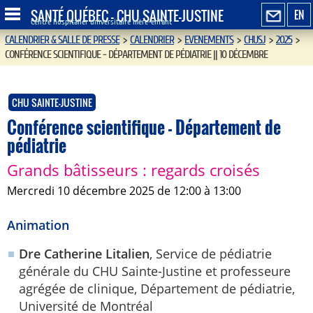
SANTÉ QUÉBEC - CHU SAINTE-JUSTINE
EN
Centre hospitalier universitaire mère-enfant
CALENDRIER & SALLE DE PRESSE
>
CALENDRIER
>
EVENEMENTS
>
CHUSJ
>
2025
>
CONFÉRENCE SCIENTIFIQUE - DÉPARTEMENT DE PÉDIATRIE || 10 DÉCEMBRE
CHU SAINTE-JUSTINE
Conférence scientifique - Département de
pédiatrie
Grands bâtisseurs : regards croisés
mercredi 10 décembre 2025 de 12:00 à 13:00
Animation
Dre Catherine Litalien
, Service de pédiatrie
générale du CHU Sainte-Justine et professeure
agrégée de clinique, Département de pédiatrie,
Université de Montréal